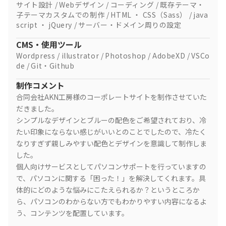
サイト設計
Webデザイン
コーディング
既存テーマ・
子テーマカスタムでの制作
HTML ・ CSS（Sass）
java
script ・ jQuery
サーバー・ドメイン周りの設定
CMS・使用ツール
Wordpress
illustrator
Photoshop
AdobeXD
VSCo
de
Git・Github
制作コメント
合同会社AKN工房様のコーポレートサイトを制作させていた
だきました。
シンプルなデザインとブルーの配色をご希望されており、冷
たい印象にならない感じがいいとのことでしたので、冷たく
なりすぎず親しみやすい配色とデザインを意識して制作しま
した。
個人向けサービスとしてパソコンサポートを行っていますの
で、パソコンに関する「困った！」を解決してくれます。具
体的にどのような悩みにこたえられるか？というところか
ら、パソコンのわからない方でもわかりやすい内容になるよ
う、コンテンツを配置しています。